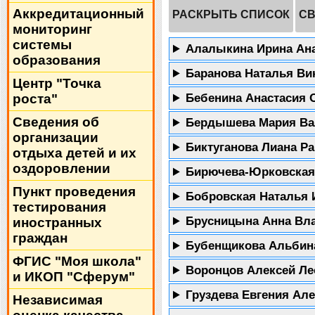
Аккредитационный
РАСКРЫТЬ СПИСОК
СВ
мониторинг
системы
Алалыкина Ирина Ан
образования
Баранова Наталья В
Центр "Точка
Бебенина Анастасия 
роста"
Сведения об
Бердышева Мария В
организации
Биктуганова Лиана Р
отдыха детей и их
оздоровлении
Бирючева-Юрковская
Пункт проведения
Бобровская Наталья
тестирования
Брусницына Анна Вл
иностранных
граждан
Бубенщикова Альбин
ФГИС "Моя школа"
Воронцов Алексей Л
и ИКОП "Сферум"
Груздева Евгения Ал
Независимая