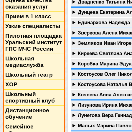
оценка качества
Двадненко Татьяна Н
оказания услуг
Дунцева Екатерина А
Прием в 1 класс
Единархова Надежда
Узкие специалисты
Зверкова Алена Мих
Пилотная площадка
Уральский институт
Земляков Иван Игор
ГПС МЧС России
Киреева Светлана Ан
Школьная
Коробка Марина Эду
медиаслужба
Костоусов Олег Нико
Школьный театр
ХОР
Костоусова Наталья 
Школьный
Кочнева Анна Алекс
спортивный клуб
Лизунова Ирина Мих
Дистанционное
Лунегова Вера Генна
обучение
Малых Марина Павл
Семейное