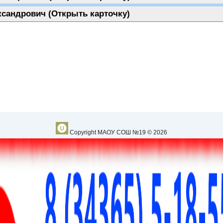
ксандрович
(Открыть карточку)
Copyright МАОУ СОШ №19 © 2026