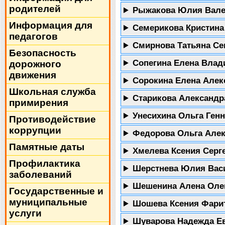
родителей
Рыжакова Юлия Вал
Информация для
Семерикова Кристин
педагогов
Смирнова Татьяна С
Безопасность
Сопегина Елена Вла
дорожного
движения
Сорокина Елена Але
Школьная служба
Старикова Александр
примирения
Унесихина Ольга Ген
Противодействие
коррупции
Федорова Ольга Але
Памятные даты
Хмелева Ксения Серг
Профилактика
Шерстнева Юлия Вас
заболеваний
Шешенина Алена Оле
Государственные и
муниципальные
Шошева Ксения Фари
услуги
Шуварова Надежда Е