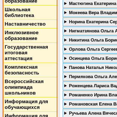
образование
Мастюгина Екатерина
Школьная
Мокеева Вера Влади
библиотека
Норина Екатерина Се
Наставничество
Нигматзянова Ольга
Инклюзивное
образование
Никитина Ольга Бор
Государственная
Орлова Ольга Серге
итоговая
аттестация
Осинцева Ольга Бор
Комплексная
Панова Наталья Ник
безопасность
Пермякова Ольга Ал
Всероссийская
Роженцева Лариса В
олимпиада
школьников
Романенко Ирина Вл
Информация для
Романовская Елена 
обучающихся
Ручьева Алена Вяче
Информация для