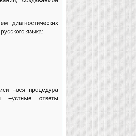
вания, создаваемой
ем диагностических
русского языка:
иси –вся процедура
и –устные ответы