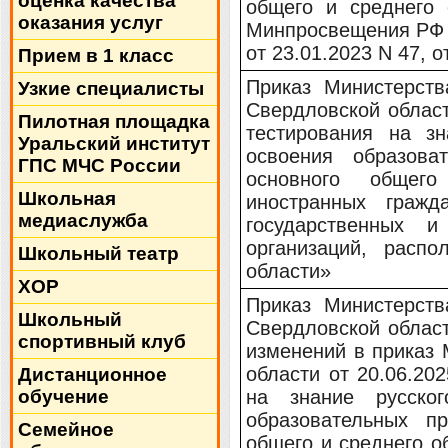
оценка качества
общего и среднего 
оказания услуг
Минпросвещения РФ о
от 23.01.2023 N 47, о
Прием в 1 класс
Приказ Министерст
Узкие специалисты
Свердловской облас
Пилотная площадка
тестирования на зн
Уральский институт
освоения образова
ГПС МЧС России
основного общег
Школьная
иностранных граж
медиаслужба
государственных и
организаций, расп
Школьный театр
области»
ХОР
Приказ Министерст
Школьный
Свердловской област
спортивный клуб
изменений в приказ
области от 20.06.2
Дистанционное
обучение
на знание русско
образовательных п
Семейное
общего и среднего о