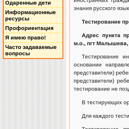
иностранных гражда
Одаренные дети
знания русского язы
Информационные
ресурсы
Тестирование пр
Профориентация
Адрес пункта п
Я имею право!
м.о., пгт Малышева,
Часто задаваемые
вопросы
Тестирование и
основании направле
представители) ребе
представители) реб
тестирование не поз
В тестирующих ор
Для каждого тест