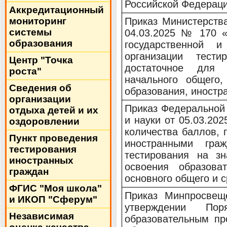
Российской Федерац
Аккредитационный
мониторинг
Приказ Министерств
системы
04.03.2025 № 170 
образования
государственной и
организации тест
Центр "Точка
достаточное для 
роста"
начального общего
Сведения об
образования, иностр
организации
Приказ Федеральной
отдыха детей и их
и науки от 05.03.2
оздоровлении
количества баллов,
Пункт проведения
иностранными гра
тестирования
тестирования на зн
иностранных
освоения образова
граждан
основного общего и 
ФГИС "Моя школа"
Приказ Минпросвещ
и ИКОП "Сферум"
утверждении П
Независимая
образовательным пр