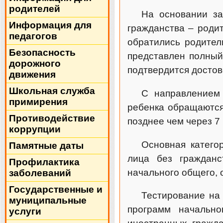
родителей
На основании за
Информация для
гражданства – родит
педагогов
обратились родител
Безопасность
представлен полный
дорожного
подтвердится достов
движения
Школьная служба
С направлением 
примирения
ребенка обращаются
Противодействие
позднее чем через 7
коррупции
Основная катего
Памятные даты
лица без гражданс
Профилактика
начального общего, 
заболеваний
Государственные и
Тестирование на 
муниципальные
программ начально
услуги