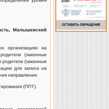
 определения уровня
ОСТАВИТЬ ОБРАЩЕНИЕ
асть, Малышевский
их организациях на
родители (законные
м родители (законные
зацию для записи на
ния направления.
тирования (ППТ).