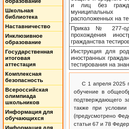
образование
и лиц без гражд
Школьная
муниципальных о
библиотека
расположенных на те
Наставничество
Приказ № 277-од 
прохождения инос
Инклюзивное
гражданства тестиров
образование
Инструкция для род
Государственная
иностранных гражда
итоговая
аттестация
тестирования на знан
Комплексная
безопасность
С 1 апреля 2025 
Всероссийская
обучение в общеобр
олимпиада
подтверждающего за
школьников
также при условии
Информация для
(предусмотрено Фед
обучающихся
статьи 67 и 78 Феде
Информация для