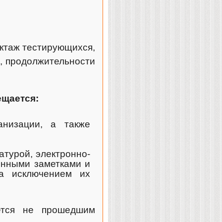
уктаж тестирующихся,
, продолжительности
ещается:
анизации, а также
атурой, электронно-
енными заметками и
а исключением их
ется не прошедшим