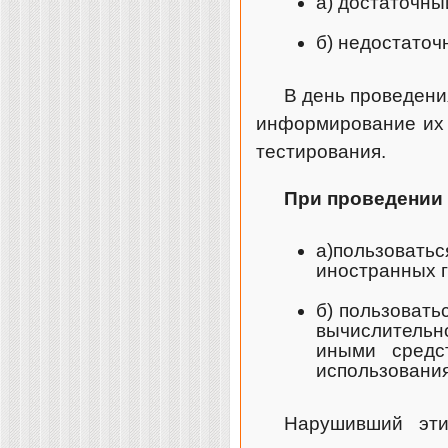
а) достаточны
б) недостаточ
В день проведени
информирование их 
тестирования.
При проведении 
а)пользовать
иностранных 
б) пользовать
вычислительн
иными средс
использования
Нарушивший эти