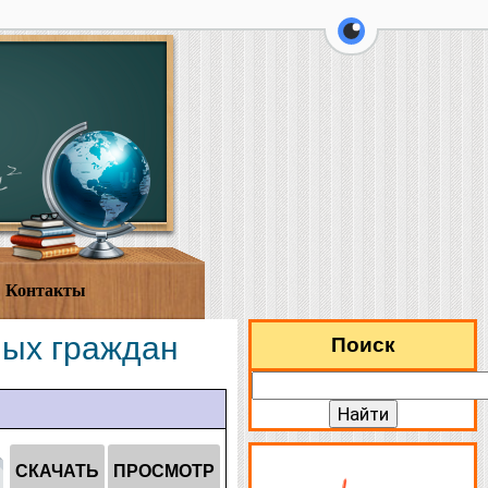
перейти на ве
Контакты
ных граждан
Поиск
СКАЧАТЬ
ПРОСМОТР