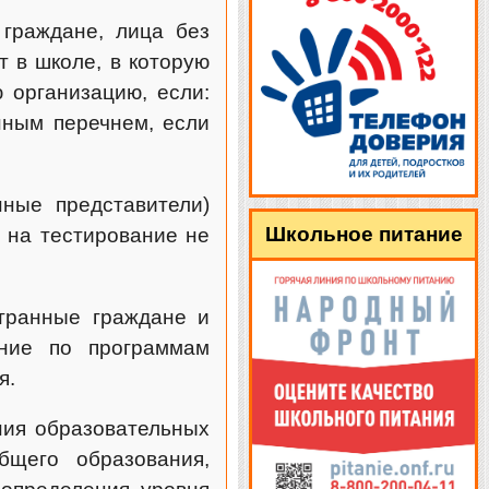
граждане, лица без
т в школе, в которую
 организацию, если:
нным перечнем, если
ные представители)
Школьное питание
 на тестирование не
транные граждане и
ение по программам
я.
ния образовательных
бщего образования,