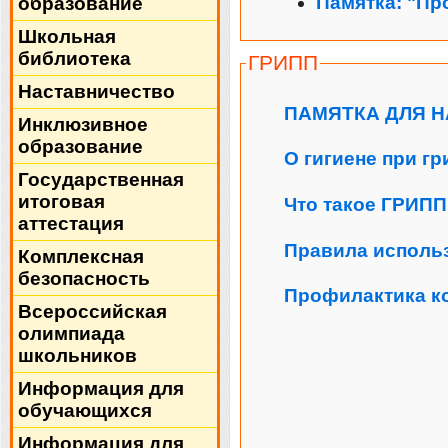
Памятка: "Пр
образование
Школьная
библиотека
ГРИПП
Наставничество
ПАМЯТКА ДЛЯ Н
Инклюзивное
образование
О гигиене при г
Государственная
итоговая
Что такое ГРИПП
аттестация
Правила исполь
Комплексная
безопасность
Профилактика к
Всероссийская
олимпиада
школьников
Информация для
обучающихся
Информация для