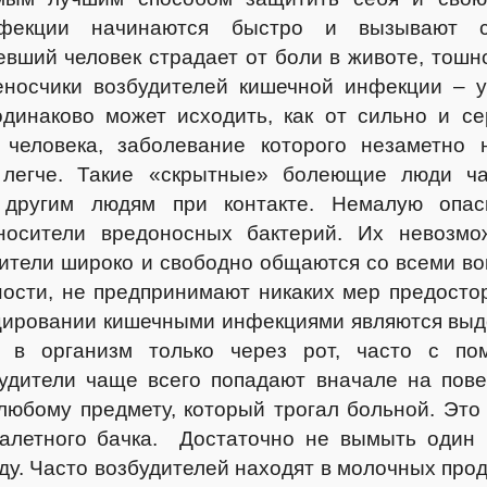
фекции начинаются быстро и вызывают с
вший человек страдает от боли в животе, тошн
еносчики возбудителей кишечной инфекции – 
динаково может исходить, как от сильно и с
 человека, заболевание которого незаметно 
к легче. Такие «скрытные» болеющие люди ч
другим людям при контакте. Немалую опас
осители вредоносных бактерий. Их невозмо
ители широко и свободно общаются со всеми вок
ности, не предпринимают никаких мер предост
ировании кишечными инфекциями являются выд
 в организм только через рот, часто с по
дители чаще всего попадают вначале на пове
 любому предмету, который трогал больной. Это
уалетного бачка. Достаточно не вымыть один
ду. Часто возбудителей находят в молочных проду