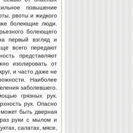
ильное повышение
оты, рвоты и жидкого
уже болеющие люди.
ерьезного болеющего
на первый взгляд и
аще всего передают
ность представляют
жно изолировать от
руг, и часто даже не
орожности. Наиболее
еления заболевшего.
мощью грязных рук.
рхность рук. Опасно
 может быть дверная
 раз руки с мылом и
ктах, салатах, мясе,