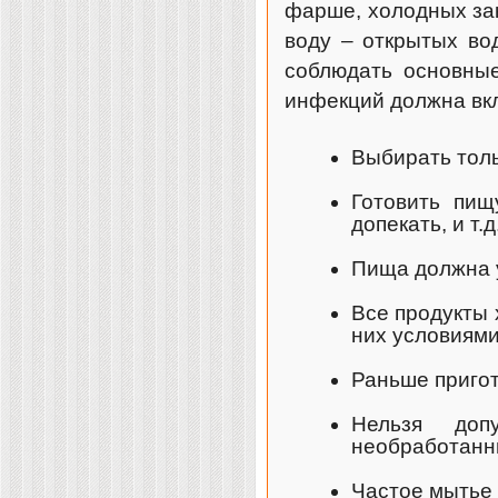
фарше, холодных зак
воду – открытых во
соблюдать основные
инфекций должна вк
Выбирать толь
Готовить пищ
допекать, и т.д.
Пища должна у
Все продукты 
них условиями
Раньше пригот
Нельзя доп
необработанн
Частое мытье 