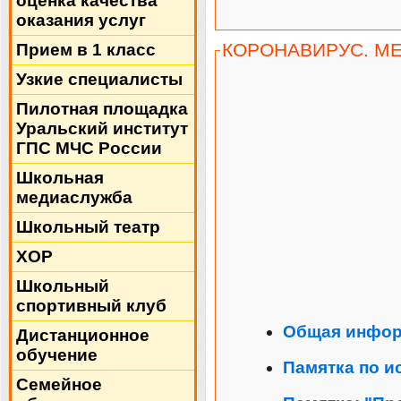
оценка качества
оказания услуг
КОРОНАВИРУС. М
Прием в 1 класс
Узкие специалисты
Пилотная площадка
Уральский институт
ГПС МЧС России
Школьная
медиаслужба
Школьный театр
ХОР
Школьный
спортивный клуб
Общая инфор
Дистанционное
обучение
Памятка по 
Семейное