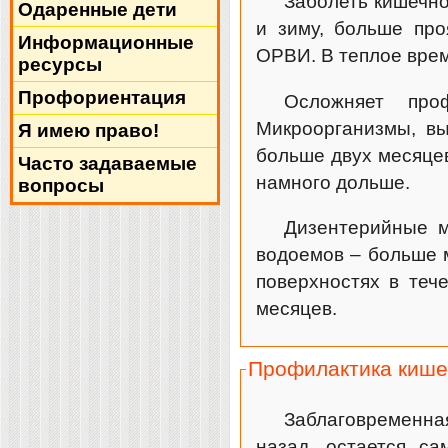
Заболеть кишечно
Одаренные дети
и зиму, больше про
Информационные
ОРВИ. В теплое врем
ресурсы
Профориентация
Осложняет проф
Микроорганизмы, в
Я имею право!
больше двух месяцев
Часто задаваемые
намного дольше.
вопросы
Дизентерийные м
водоемов – больше 
поверхностях в теч
месяцев.
Профилактика кише
Заблаговременная
назад, остается с