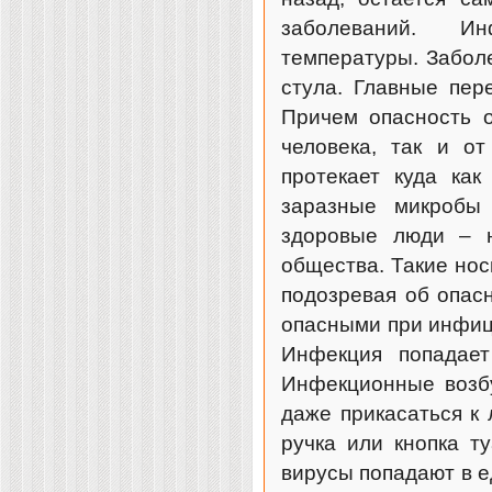
заболеваний. Ин
температуры. Заболе
стула. Главные пер
Причем опасность о
человека, так и от
протекает куда ка
заразные микробы 
здоровые люди – н
общества. Такие нос
подозревая об опас
опасными при инфиц
Инфекция попадает
Инфекционные возбу
даже прикасаться к
ручка или кнопка т
вирусы попадают в е