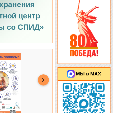
хранения
тной центр
ы со СПИД»
МЫ в MAX