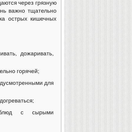
даются через грязную
ень важно тщательно
ка острых кишечных
ивать, дожаривать,
ельно горячей;
редусмотренными для
догреваться;
х блюд с сырыми