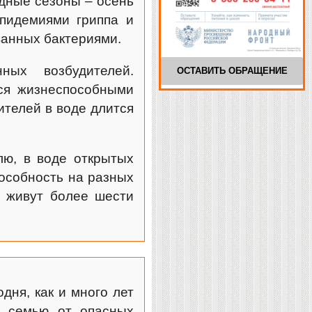
дные сезоны – осень
пидемиями гриппа и
ванных бактериями.
ных возбудителей.
ОСТАВИТЬ ОБРАЩЕНИЕ
ся жизнеспособными
ителей в воде длится
ю, в воде открытых
особность на разных
ы живут более шести
ня, как и много лет
ю семью от опасных