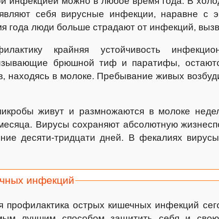
й инфекцией можно в любое время года. В холо
являют себя вирусные инфекции, наравне с э
я года люди больше страдают от инфекций, выз
илактику крайняя устойчивость инфекцион
ызывающие брюшной тиф и паратифы, остают
, находясь в молоке. Пребывание живых возбуд
икробы живут и размножаются в молоке недел
месяца. Вирусы сохраняют абсолютную жизнесп
ение десяти-тридцати дней. В фекалиях вирус
чных инфекций
 профилактика острых кишечных инфекций сегод
амым лучшим способом защитить себя и сво