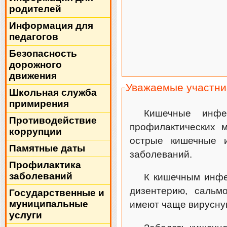
родителей
Информация для
педагогов
Безопасность
дорожного
движения
Уважаемые участни
Школьная служба
примирения
Кишечные инфе
Противодействие
профилактических м
коррупции
острые кишечные 
Памятные даты
заболеваний.
Профилактика
заболеваний
К кишечным инфе
дизентерию, сальм
Государственные и
муниципальные
имеют чаще вирусну
услуги